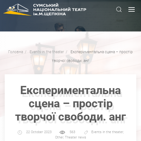
Головна
Events in the theater
Експериментальна сцена – простір
творчої свободи. анг
Експериментальна
сцена – простір
творчої свободи. анг
22 October 2023
563
Events in the theater
,
Other
,
Theater news