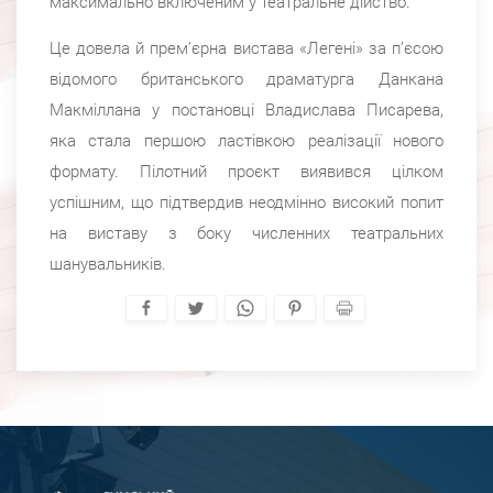
максимально включеним у театральне дійство.
Це довела й прем’єрна вистава «Легені» за п’єсою
відомого британського драматурга Данкана
Макміллана у постановці Владислава Писарева,
яка стала першою ластівкою реалізації нового
формату. Пілотний проєкт виявився цілком
успішним, що підтвердив неодмінно високий попит
на виставу з боку численних театральних
шанувальників.