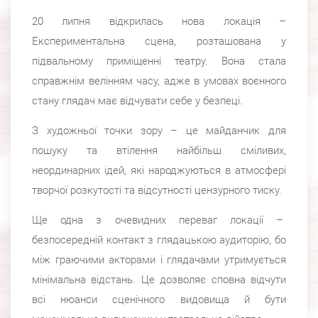
20 липня відкрилась нова локація –
Експериментальна сцена, розташована у
підвальному приміщенні театру. Вона стала
справжнім велінням часу, адже в умовах воєнного
стану глядач має відчувати себе у безпеці.
З художньої точки зору – це майданчик для
пошуку та втілення найбільш сміливих,
неординарних ідей, які народжуються в атмосфері
творчої розкутості та відсутності цензурного тиску.
Ще одна з очевидних переваг локації –
безпосередній контакт з глядацькою аудиторію, бо
між граючими акторами і глядачами утримується
мінімальна відстань. Це дозволяє сповна відчути
всі нюанси сценічного видовища й бути