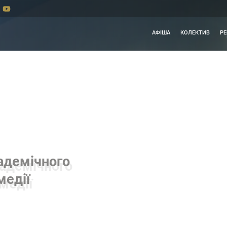
АФІША
КОЛЕКТИВ
РЕ
адемічного
медії