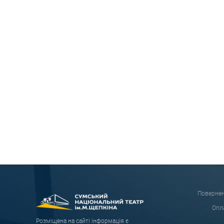
Повернен
Опла
Розміщена на сайті інформація є