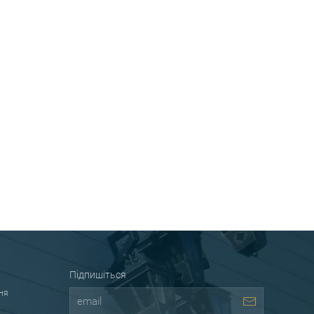
Підпишіться
ня