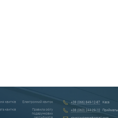
ня квитків
Електронний квиток
+38 (066) 849-12-87
Каса
та квитків
Правила обігу
+38 (063) 244-29-10
Приймаль
подарункових
сертифікатів