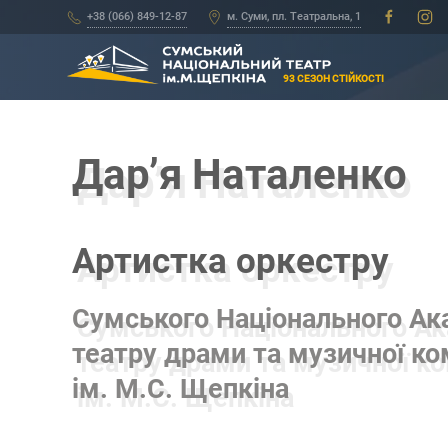
+38 (066) 849-12-87
м. Суми, пл. Театральна, 1
93 СЕЗОН СТІЙКОСТІ
Дар’я Наталенко
Артистка оркестру
Сумського Національного Ак
театру драми та музичної ко
ім. М.С. Щепкіна