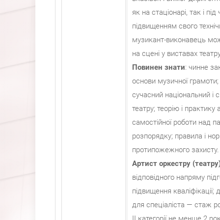
як на стаціонарі, так і пі
підвищенням свого техніч
музикант-виконавець може
на сцені у виставах театру
Повинен знати
: чинне за
основи музичної грамоти; 
сучасний національний і с
театру; теорію і практику
самостійної роботи над п
розпорядку; правила і нор
протипожежного захисту.
Артист оркестру (театру
відповідного напряму підг
підвищення кваліфікації; 
для спеціаліста — стаж р
II категорії не менше 2 ро