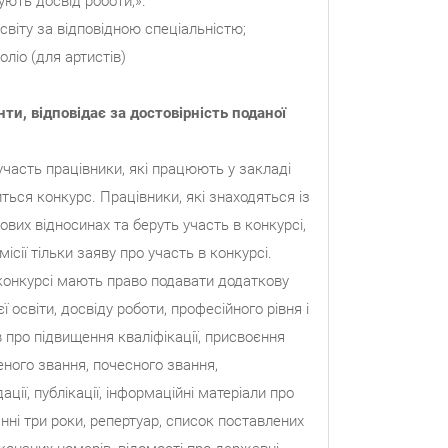
ють досвід роботи;».
віту за відповідною спеціальністю;
іо (для артистів)
ти, відповідає за достовірність поданої
участь працівники, які працюють у закладі
ться конкурс. Працівники, які знаходяться із
вих відносинах та беруть участь в конкурсі,
ісії тільки заяву про участь в конкурсі.
конкурсі мають право подавати додаткову
 освіти, досвіду роботи, професійного рівня і
ів про підвищення кваліфікації, присвоєння
еного звання, почесного звання,
ції, публікації, інформаційні матеріали про
нні три роки, репертуар, список поставлених