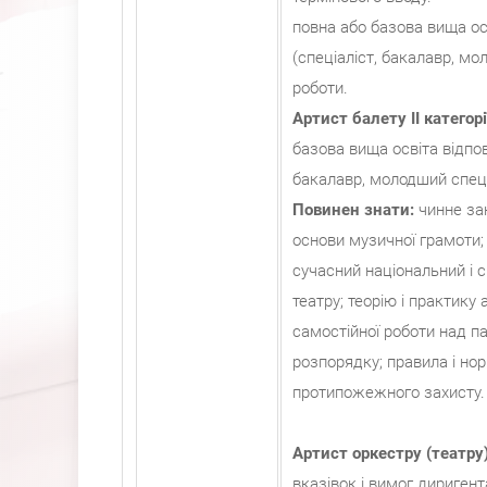
повна або базова вища ос
(спеціаліст, бакалавр, мо
роботи.
Артист балету II категорі
базова вища освіта відпов
бакалавр, молодший спеці
Повинен знати:
чинне зак
основи музичної грамоти; 
сучасний національний і с
театру; теорію і практику
самостійної роботи над п
розпорядку; правила і нор
протипожежного захисту.
Артист оркестру (театру
вказівок і вимог диригент