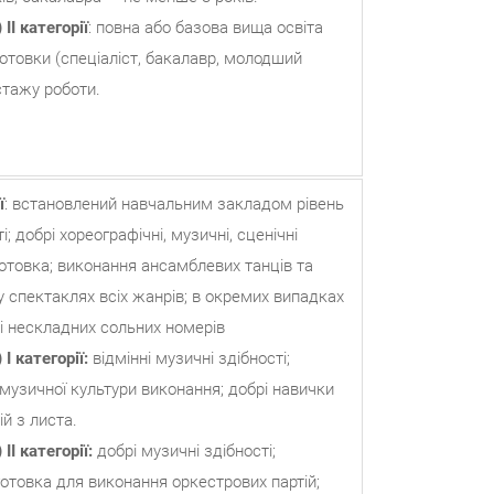
II категорії
: повна або базова вища освіта
готовки (спеціаліст, бакалавр, молодший
стажу роботи.
ї
: встановлений навчальним закладом рівень
; добрі хореографічні, музичні, сценічні
готовка; виконання ансамблевих танців та
у спектаклях всіх жанрів; в окремих випадках
 і нескладних сольних номерів
)
I
категорії:
відмінні музичні здібності;
 музичної культури виконання; добрі навички
й з листа.
II категорії:
добрі музичні здібності;
готовка для виконання оркестрових партій;