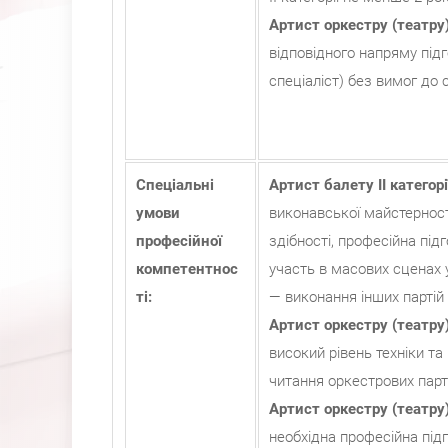
Артист оркестру (театру) 
відповідного напряму під
спеціаліст) без вимог до 
Спеціальні
Артист балету II категорі
умови
виконавської майстерності
професійної
здібності, професійна під
компетентнос
участь в масових сценах 
ті:
— виконання інших партій
Артист оркестру (театру
високий рівень техніки та
читання оркестрових парті
Артист оркестру (театру) 
необхідна професійна під