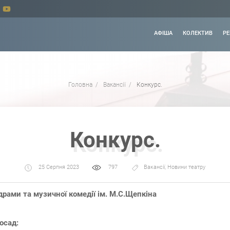
АФІША
КОЛЕКТИВ
РЕ
Головна
Вакансії
Конкурс.
Конкурс.
25 Серпня 2023
797
Вакансії
,
Новини театру
рами та музичної комедії ім. М.С.Щепкіна
осад: