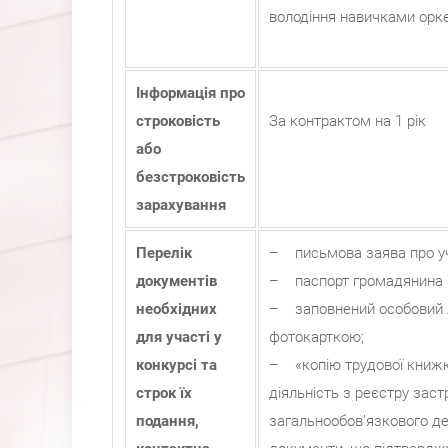
володіння навичками орк
Інформація про
строковість
За контрактом на 1 рік
або
безстроковість
зарахування
Перелік
– письмова заява про уча
документів
– паспорт громадянина У
необхідних
– заповнений особовий л
для участі у
фотокарткою;
конкурсі та
– «копію трудової книжки
строк їх
діяльність з реєстру зас
подання,
загальнообов’язкового де