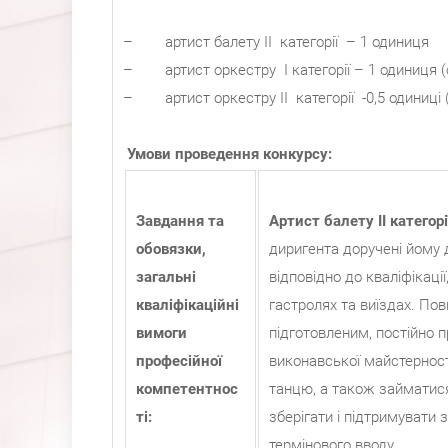
– артист балету II категорії – 1 одиниця
– артист оркестру I категорії – 1 одиниця (
– артист оркестру II категорії -0,5 одиниці 
Умови проведення конкурсу:
Завдання та
Артист балету II категорі
обовязки,
диригента доручені йому 
з
агальні
відповідно до кваліфікації, 
кваліфікаційні
гастролях та виїздах. Пов
вимоги
підготовленим, постійно 
професійної
виконавської майстерност
компетентнос
танцю, а також займатис
ті:
зберігати і підтримувати 
термінового вводу.