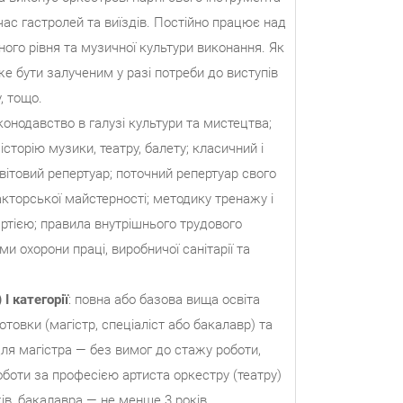
д час гастролей та виїздів. Постійно працює над
ного рівня та музичної культури виконання. Як
 бути залученим у разі потреби до виступів
, тощо.
конодавство в галузі культури та мистецтва;
історію музики, театру, балету; класичний і
вітовий репертуар; поточний репертуар свого
 акторської майстерності; методику тренажу і
артією; правила внутрішнього трудового
ми охорони праці, виробничої санітарії та
)
I
категорії
: повна або базова вища освіта
отовки (магістр, спеціаліст або бакалавр) та
для магістра — без вимог до стажу роботи,
оботи за професією артиста оркестру (театру)
ків, бакалавра — не менше 3 років.