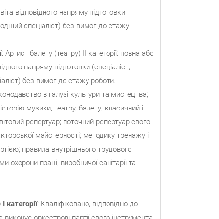
віта відповідного напряму підготовки
лодший спеціаліст) без вимог до стажу
ї
: Артист балету (театру) II категорії: повна або
ідного напряму підготовки (спеціаліст,
аліст) без вимог до стажу роботи.
онодавство в галузі культури та мистецтва;
історію музики, театру, балету; класичний і
вітовий репертуар; поточний репертуар свого
 акторської майстерності; методику тренажу і
артією; правила внутрішнього трудового
ми охорони праці, виробничої санітарії та
)
I
категорії
: Кваліфіковано, відповідно до
а виконує оркестрові партії свого інструмента