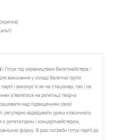
скрипка)
(альт)
ї
:
Готує під керівництвом балетмейстера і
для виконання у складі балетної групи
партії і виконує їх як на стаціонарі, так і на
инен з’являтися на репетиції творчо
працювати над підвищенням своєї
і, регулярно відвідувати уроки класичного
я з репетитором і концертмейстером,
зовнішню форму. В разі потреби готує партії до