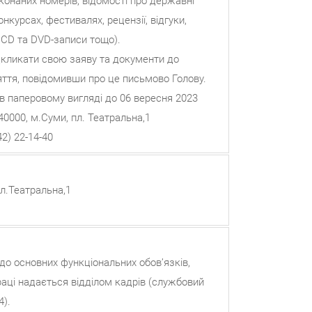
иконаних номерів, відомості про державні
нкурсах, фестивалях, рецензії, відгуки,
, СD та DVD-записи тощо).
дкликати свою заяву та документи до
няття, повідомивши про це письмово Голову.
 паперовому вигляді до 06 вересня 2023
0000, м.Суми, пл. Театральна,1
2) 22-14-40
пл.Театральна,1
о основних функціональних обов’язків,
раці надається відділом кадрів (службовий
4).