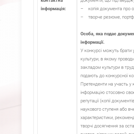
контактна
документи, що підтверджу
інформація:
– копія документа про ос
– творче резюме, портфол
Особа, яка подає докумен
інформації.
У конкурсі можуть брати 
культури, в якому проводи
закладом культури в трудо
подають до конкурсної ком
Претенденти на участь у 
інформацію стосовно своєї
репутації (копії документ
наукового ступеня або вч
характеристики, рекоменда
творчі досягнення за оста