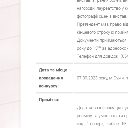
вистав, зіграних ролей, в
нагороди, лауреатство у ко
фотографії сцен з вистав
Претендент має право ві
кінцевого строку їх прий
Документи приймаються в
00
року до 15
за адресою: 4
Телефон для довідок (054
Дата та місце
проведення
07.09.2023 року, м.Суми, 
конкурсу:
Примітка:
Додаткова інформація щод
розміру та умов оплати п
вхід, 1 поверх, кабінет № 